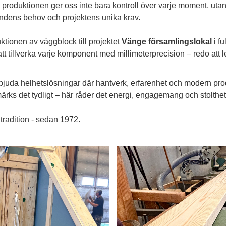
roduktionen ger oss inte bara kontroll över varje moment, utan o
ndens behov och projektens unika krav.
ktionen av väggblock till projektet
Vänge församlingslokal
i fu
t tillverka varje komponent med millimeterprecision – redo att
erbjuda helhetslösningar där hantverk, erfarenhet och modern pr
 märks det tydligt – här råder det energi, engagemang och stolthe
radition - sedan 1972.