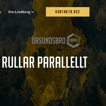
Kontakta oss
k
Om Lindborg
t rullar parallellt